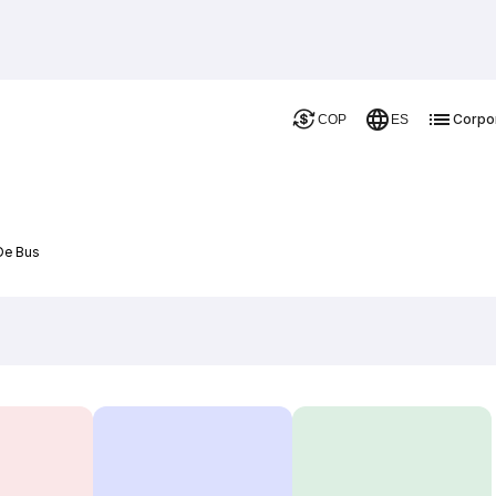
Corpo
COP
ES
De Bus