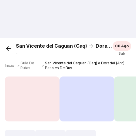
San Vicente del Caguan (Caq)
Doradal (Ant)
08 Ago
...
Sáb
Guía De
San Vicente del Caguan (Caq) a Doradal (Ant)
Inicio
＞
＞
Rutas
Pasajes De Bus