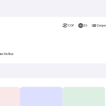
Corpo
COP
ES
jes De Bus