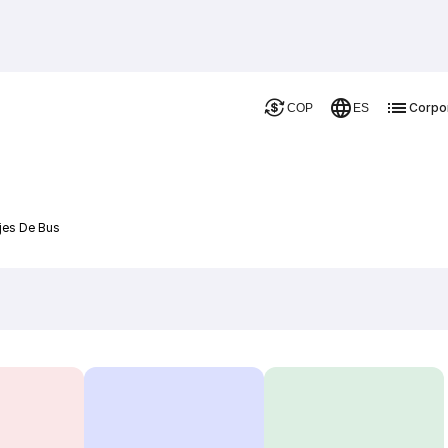
Corpo
COP
ES
jes De Bus