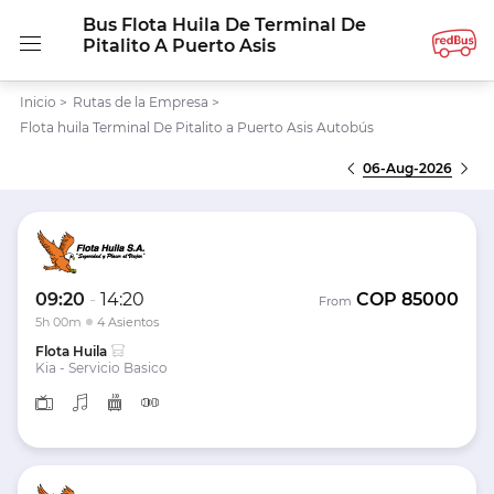
Bus Flota Huila De Terminal De
Pitalito A Puerto Asis
Inicio
>
Rutas de la Empresa
>
Flota huila Terminal De Pitalito a Puerto Asis Autobús
06-Aug-2026
09:20
-
14:20
COP
85000
From
5h 00m
4 Asientos
Flota Huila
Kia - Servicio Basico