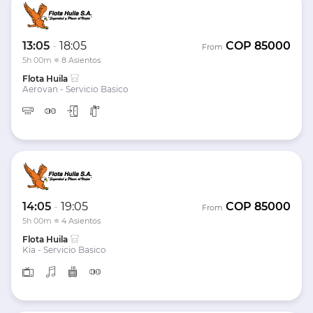
13:05
-
18:05
COP
85000
From
5h 00m
8 Asientos
Flota Huila
Aerovan - Servicio Basico
14:05
-
19:05
COP
85000
From
5h 00m
4 Asientos
Flota Huila
Kia - Servicio Basico