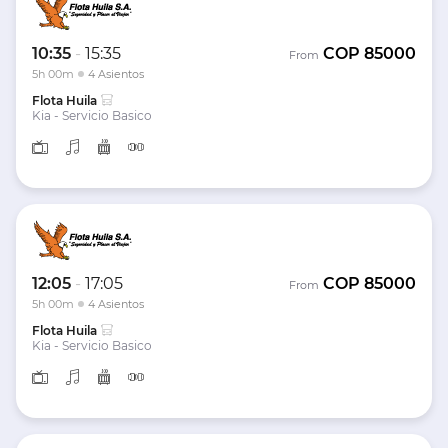
10:35
-
15:35
COP
85000
From
5h 00m
4 Asientos
Flota Huila
Kia - Servicio Basico
12:05
-
17:05
COP
85000
From
5h 00m
4 Asientos
Flota Huila
Kia - Servicio Basico