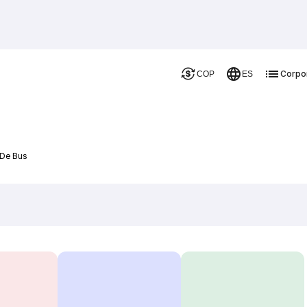
Corpo
COP
ES
 De Bus