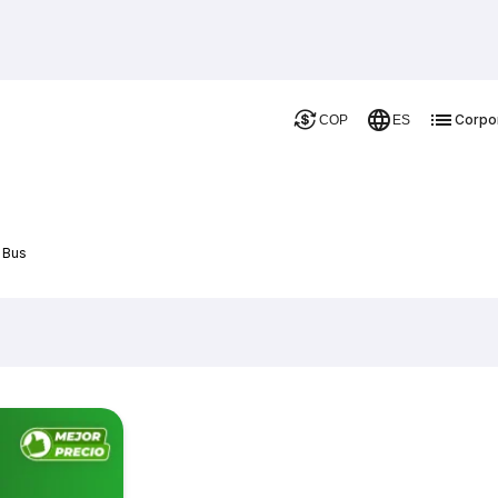
Corpo
COP
ES
e Bus