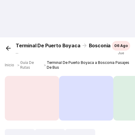
Terminal De Puerto Boyaca
Bosconia
06 Ago
...
Jue
Guía De
Terminal De Puerto Boyaca a Bosconia Pasajes
Inicio
＞
＞
Rutas
De Bus