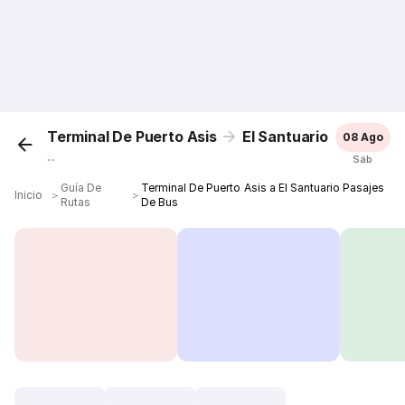
Terminal De Puerto Asis
El Santuario
08 Ago
...
Sáb
Guía De
Terminal De Puerto Asis a El Santuario Pasajes
Inicio
＞
＞
Rutas
De Bus