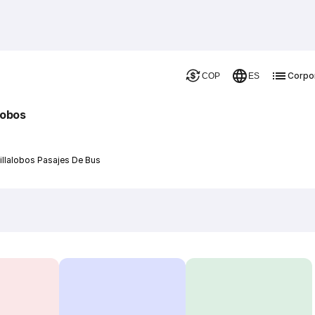
Corpo
COP
ES
lobos
Villalobos Pasajes De Bus