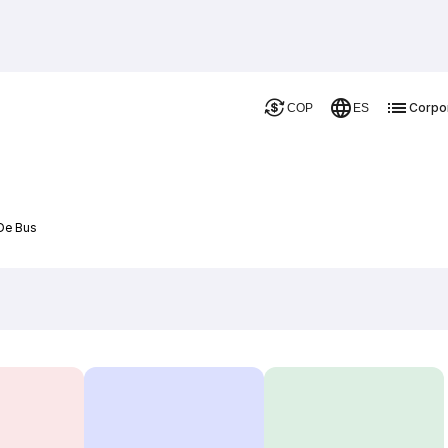
Corpo
COP
ES
 De Bus