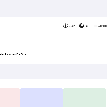
Corpo
COP
ES
ado Pasajes De Bus