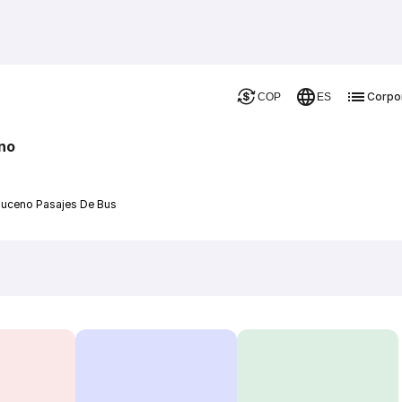
Corpo
COP
ES
no
uceno Pasajes De Bus