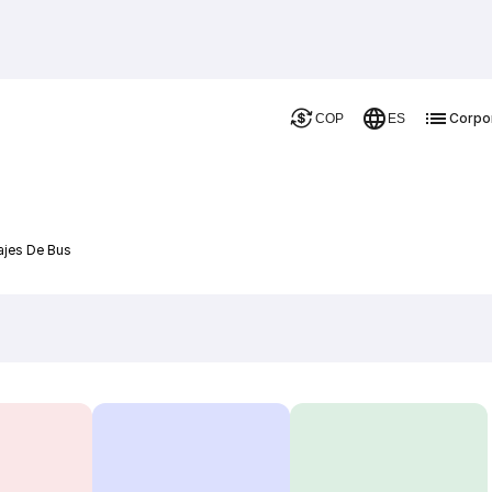
Corpo
COP
ES
jes De Bus