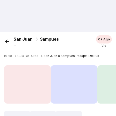
San Juan
Sampues
07 Ago
...
Vie
Inicio
＞
Guía De Rutas
＞
San Juan a Sampues Pasajes De Bus