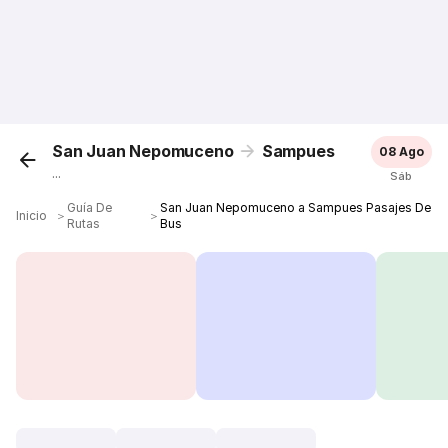
San Juan Nepomuceno
Sampues
08 Ago
...
Sáb
Guía De
San Juan Nepomuceno a Sampues Pasajes De
Inicio
＞
＞
Rutas
Bus