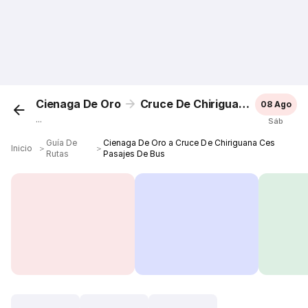
Cienaga De Oro
Cruce De Chiriguana Ces
08 Ago
...
Sáb
Guía De
Cienaga De Oro a Cruce De Chiriguana Ces
Inicio
＞
＞
Rutas
Pasajes De Bus