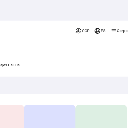
Corpo
COP
ES
sajes De Bus