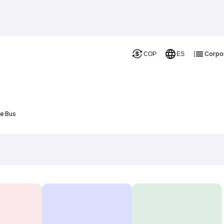
Corpo
COP
ES
De Bus