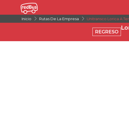
Inicio
Rutas De La Empresa
Unitransco Lorica A T
Lo
REGRESO