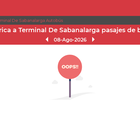
erminal De Sabanalarga Autobús
rica a Terminal De Sabanalarga pasajes de 
08-Ago-2026