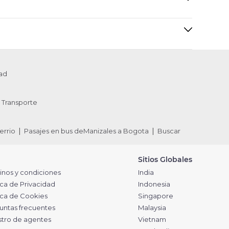
ad
Transporte
errio
Pasajes en bus deManizales a Bogota
Buscar
Sitios Globales
inos y condiciones
India
ica de Privacidad
Indonesia
tica de Cookies
Singapore
untas frecuentes
Malaysia
stro de agentes
Vietnam