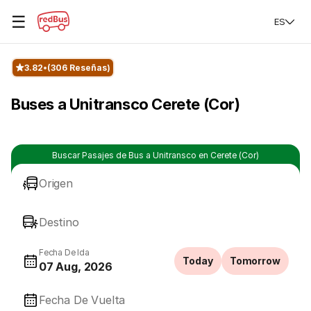
☰
ES
3.82
(306 Reseñas)
Buses a Unitransco Cerete (Cor)
Buscar Pasajes de Bus a Unitransco en Cerete (Cor)
Origen
Destino
Fecha De Ida
Today
Tomorrow
07 Aug, 2026
Fecha De Vuelta