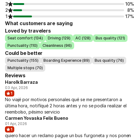
3
10%
2
8%
1
17%
What customers are saying
Loved by travelers
Seat comfort (134)
Driving (129)
AC (128)
Bus quality (121)
Punctuality (110)
Cleanliness (96)
Could be better
Punctuality (155)
Boarding Experience (89)
Bus quality (76)
Multiple stops (70)
Reviews
Harolk Barraza
03 Apr, 2026
1
No viajé por motivos personales qué se me presentaron a
última hora, notifíqué 2 horas antes y no se podía realizar el
reembolso, pésimo servicio
Carmen Yovaska Felix Bueno
01 Apr, 2026
1
quiero hacer un reclamo pague un bus furgoneta y nos ponen