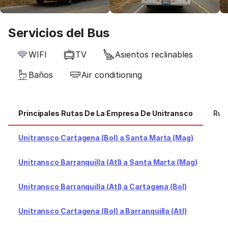
Servicios del Bus
WIFI
TV
Asientos reclinables
Baños
Air conditioning
Principales Rutas De La Empresa De Unitransco
Rut
Unitransco Cartagena (Bol) a Santa Marta (Mag)
Unitransco Barranquilla (Atl) a Santa Marta (Mag)
Unitransco Barranquilla (Atl) a Cartagena (Bol)
Unitransco Cartagena (Bol) a Barranquilla (Atl)