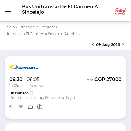
Bus Unitransco De El Carmen A
Sincelejo
Inicio
>
Rutas de la Empresa
>
Unitransco El Carmen a Sincelejo Autobús
09-Aug-2026
06:30
-
08:05
COP
27000
From
1h 35m
44 Asientos
Unitransco
Preferencial de Lujo (Servicio de Lujo)