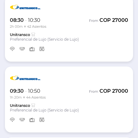
08:30
-
10:30
COP
27000
From
2h 00m
42 Asientos
Unitransco
Preferencial de Lujo (Servicio de Lujo)
09:30
-
10:50
COP
27000
From
1h 20m
44 Asientos
Unitransco
Preferencial de Lujo (Servicio de Lujo)