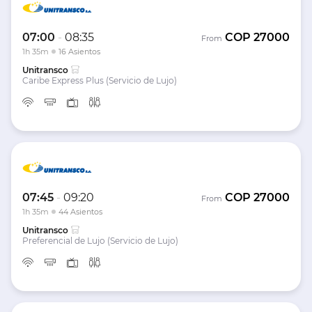
07:00
-
08:35
COP
27000
From
1h 35m
16 Asientos
Unitransco
Caribe Express Plus (Servicio de Lujo)
07:45
-
09:20
COP
27000
From
1h 35m
44 Asientos
Unitransco
Preferencial de Lujo (Servicio de Lujo)