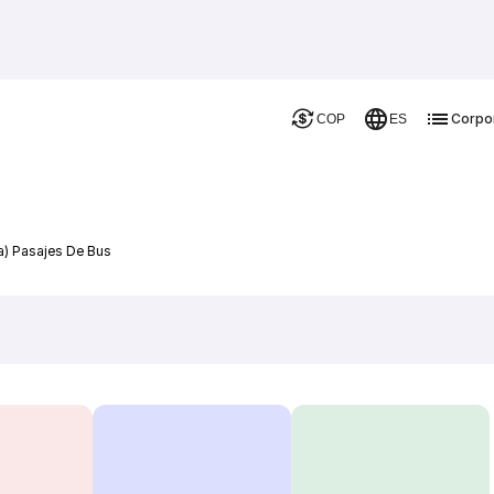
Corpo
COP
ES
a) Pasajes De Bus