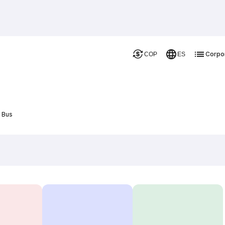
Corpo
COP
ES
e Bus