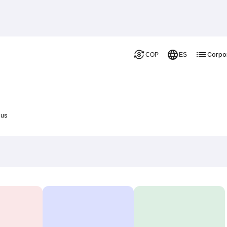
Corpo
COP
ES
Bus