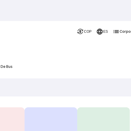
Corpo
COP
ES
 De Bus