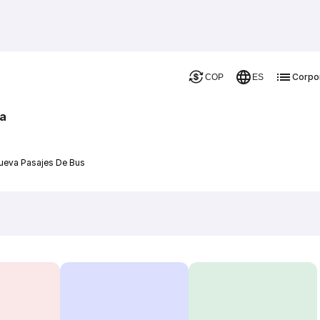
Corpo
COP
ES
va
nueva Pasajes De Bus