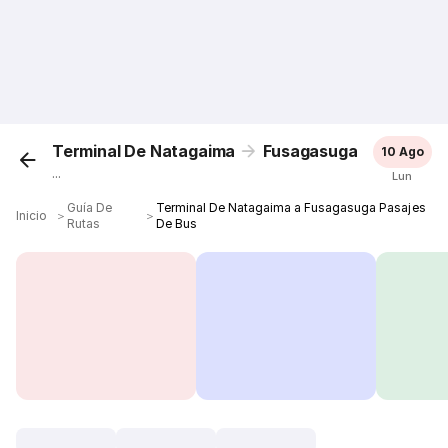
Terminal De Natagaima
Fusagasuga
10 Ago
...
Lun
Guía De
Terminal De Natagaima a Fusagasuga Pasajes
Inicio
＞
＞
Rutas
De Bus