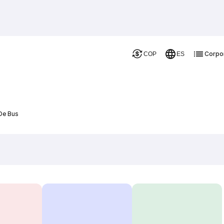
Corpo
COP
ES
De Bus