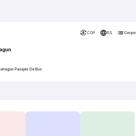
Corpo
COP
ES
hagun
 Sahagun Pasajes De Bus