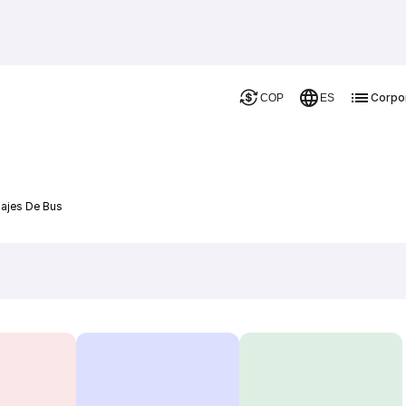
Corpo
COP
ES
sajes De Bus