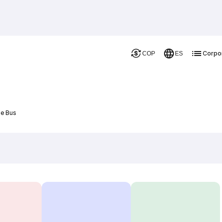
Corpo
COP
ES
De Bus