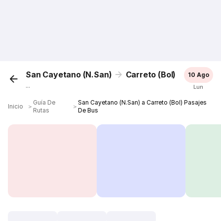
San Cayetano (N.San)
Carreto (Bol)
10 Ago
...
Lun
Guía De
San Cayetano (N.San) a Carreto (Bol) Pasajes
Inicio
＞
＞
Rutas
De Bus