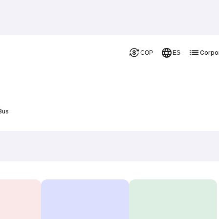
Corpo
COP
ES
 Bus