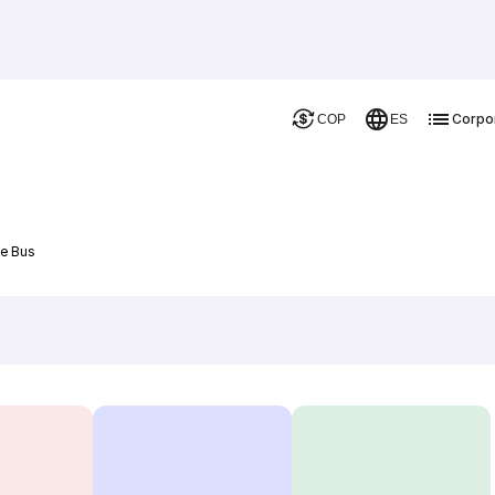
Corpo
COP
ES
De Bus