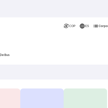
Corpo
COP
ES
 De Bus