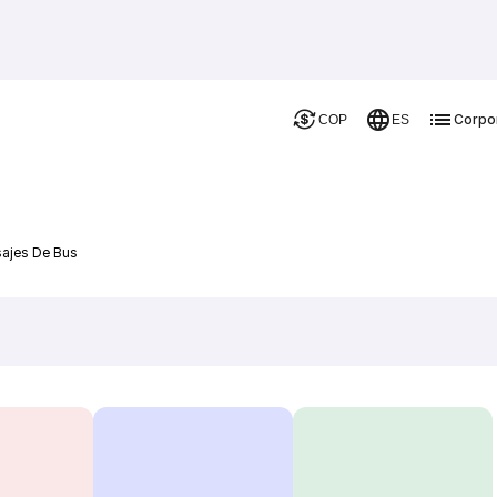
Corpo
COP
ES
sajes De Bus