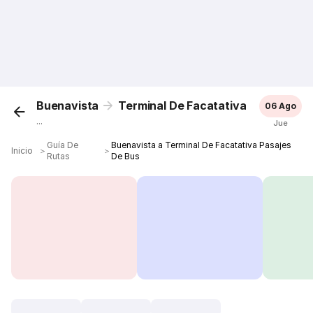
Buenavista
Terminal De Facatativa
06 Ago
...
Jue
Guía De
Buenavista a Terminal De Facatativa Pasajes
Inicio
＞
＞
Rutas
De Bus