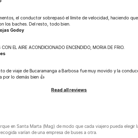
o
entos, el conductor sobrepasó el límite de velocidad, haciendo que
n los baches. Del resto, todo bien.
Rojas Godoy
S CON EL AIRE ACONDICIONADO ENCENDIDO, MORIA DE FRIO.
res
ecto de viaje de Bucaramanga a Barbosa fue muy movido y la condu
a por lo demás bien 👍
Read all reviews
ue en Santa Marta (Mag) de modo que cada viajero pueda elegir la u
cogida varían de una empresa de buses a otra.