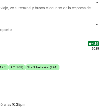
viaje, ve al terminal y busca el counter de la empresa de
nsporte.
4.19
2028
(475)
AC (368)
Staff behavior (224)
ió a las 10:35pm