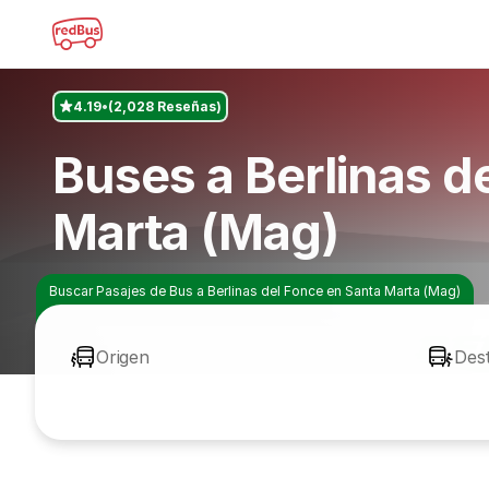
4.19
(2,028 Reseñas)
Buses a Berlinas d
Marta (Mag)
Buscar Pasajes de Bus a Berlinas del Fonce en Santa Marta (Mag)
Origen
Des