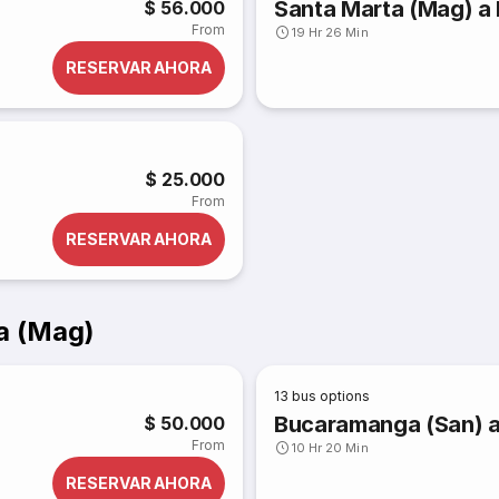
Santa Marta (Mag) a 
$ 56.000
From
19 Hr 26 Min
RESERVAR AHORA
$ 25.000
From
RESERVAR AHORA
a (Mag)
13
bus options
Bucaramanga (San) a
$ 50.000
From
10 Hr 20 Min
RESERVAR AHORA