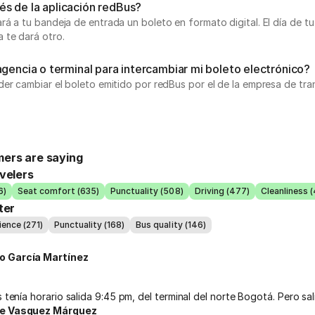
s de la aplicación redBus?
 a tu bandeja de entrada un boleto en formato digital. El día de tu 
 te dará otro.
agencia o terminal para intercambiar mi boleto electrónico?
er cambiar el boleto emitido por redBus por el de la empresa de tra
ers are saying
velers
6)
Seat comfort (635)
Punctuality (508)
Driving (477)
Cleanliness 
ter
ence (271)
Punctuality (168)
Bus quality (146)
o García Martínez
s tenía horario salida 9:45 pm, del terminal del norte Bogotá. Pero sal
ue Vasquez Márquez