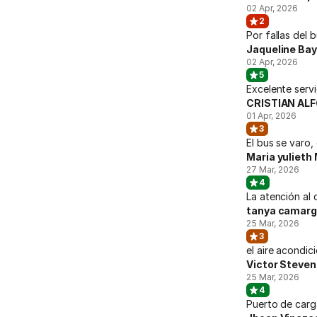
02 Apr, 2026
2
Por fallas del
Jaqueline Ba
02 Apr, 2026
5
Excelente servi
CRISTIAN AL
01 Apr, 2026
3
El bus se varo
Maria yulieth
27 Mar, 2026
4
La atención al 
tanya camar
25 Mar, 2026
3
el aire acondic
Victor Steven
25 Mar, 2026
4
Puerto de car