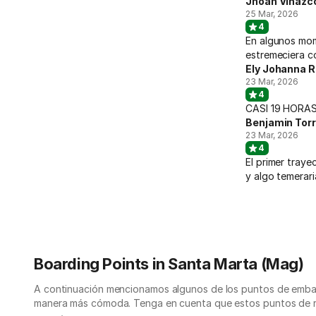
Jhoan Vinazc
25 Mar, 2026
4
En algunos mom
estremeciera co
Ely Johanna 
23 Mar, 2026
4
CASI 19 HORA
Benjamin Tor
23 Mar, 2026
4
El primer tray
y algo temerari
Boarding Points in Santa Marta (Mag)
A continuación mencionamos algunos de los puntos de embarq
manera más cómoda. Tenga en cuenta que estos puntos de re