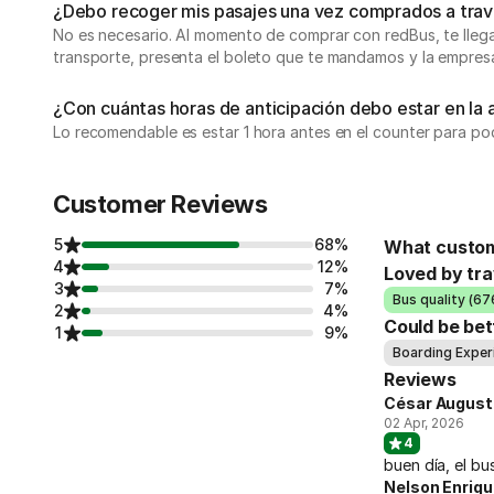
¿Debo recoger mis pasajes una vez comprados a travé
No es necesario. Al momento de comprar con redBus, te llegará
transporte, presenta el boleto que te mandamos y la empresa
¿Con cuántas horas de anticipación debo estar en la 
Lo recomendable es estar 1 hora antes en el counter para pod
Customer Reviews
5
68%
What custom
4
12%
Loved by tra
3
7%
Bus quality (67
2
4%
Could be bet
1
9%
Boarding Experi
Reviews
César August
02 Apr, 2026
4
buen día, el bu
Nelson Enriq