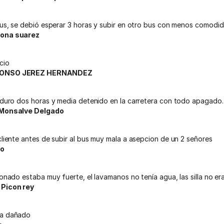
 bus, se debió esperar 3 horas y subir en otro bus con menos comodi
yona suarez
cio
FONSO JEREZ HERNANDEZ
, duro dos horas y media detenido en la carretera con todo apagado.
 Monsalve Delgado
cliente antes de subir al bus muy mala a asepcion de un 2 señores
go
ionado estaba muy fuerte, el lavamanos no tenía agua, las silla no 
 Picon rey
ga dañado