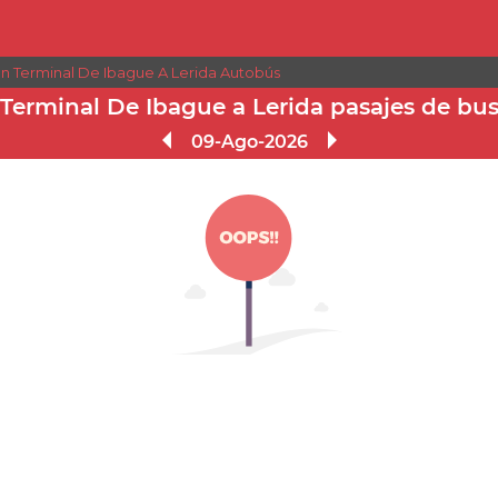
on Terminal De Ibague A Lerida Autobús
Terminal De Ibague a Lerida pasajes de bu
09-Ago-2026