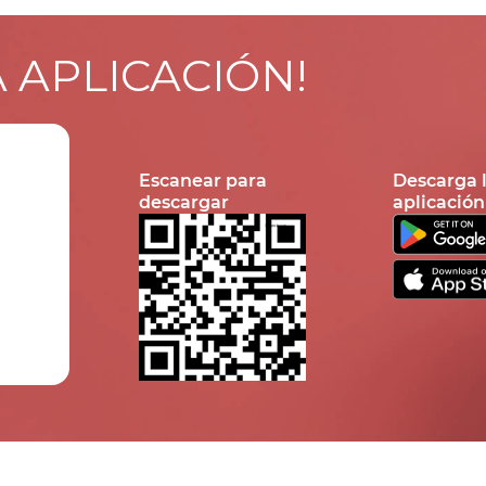
A APLICACIÓN!
Escanear para
Descarga 
descargar
aplicación