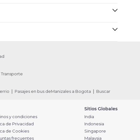
ad
Transporte
errio
Pasajes en bus deManizales a Bogota
Buscar
Sitios Globales
inos y condiciones
India
ica de Privacidad
Indonesia
tica de Cookies
Singapore
untas frecuentes
Malaysia