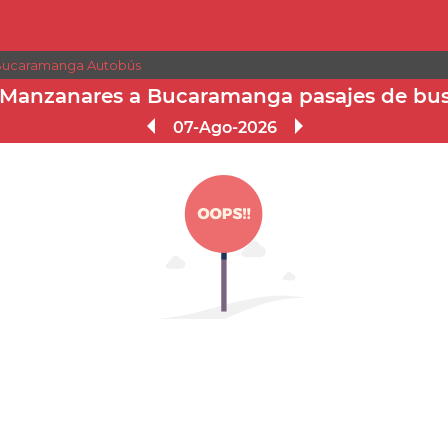
 Bucaramanga Autobús
Manzanares a Bucaramanga pasajes de bu
07-Ago-2026