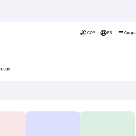
Corpo
COP
ES
De Bus