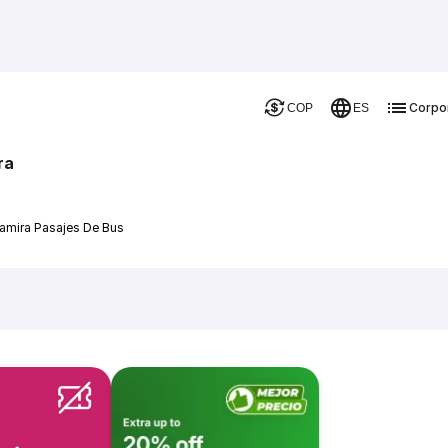
Corpo
COP
ES
ra
tamira Pasajes De Bus