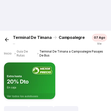
Terminal De Timana
Campoalegre
07 Ago
...
Vie
Guía De
Terminal De Timana a Campoalegre Pasajes
Inicio
＞
＞
Rutas
De Bus