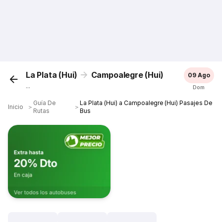
La Plata (Hui)
Campoalegre (Hui)
09 Ago
...
Dom
Guía De
La Plata (Hui) a Campoalegre (Hui) Pasajes De
Inicio
＞
＞
Rutas
Bus