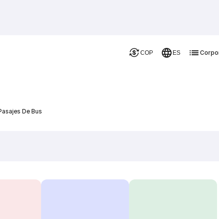
Corpo
COP
ES
 Pasajes De Bus