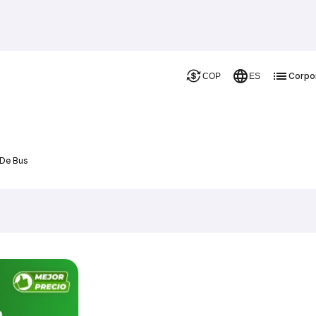
Corpo
COP
ES
 De Bus