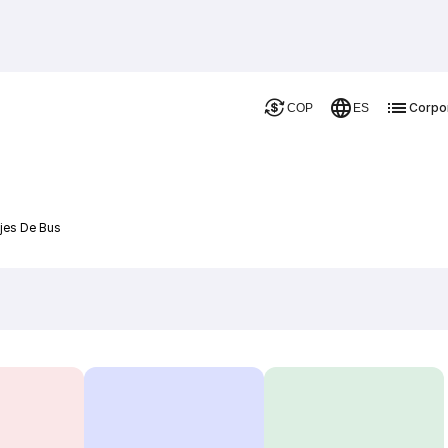
Corpo
COP
ES
jes De Bus