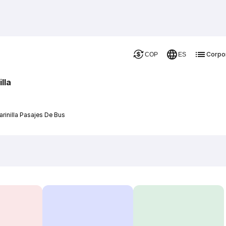
Corpo
COP
ES
lla
rinilla Pasajes De Bus