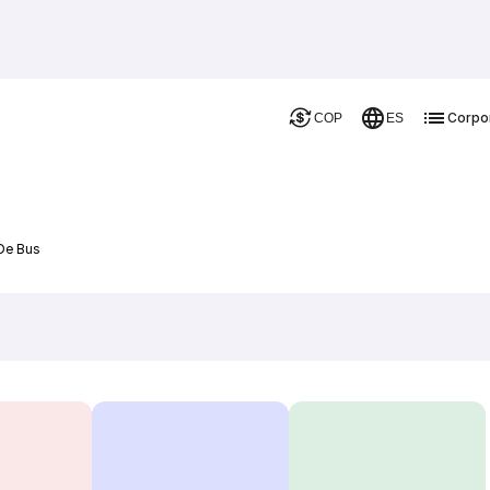
Corpo
COP
ES
 De Bus